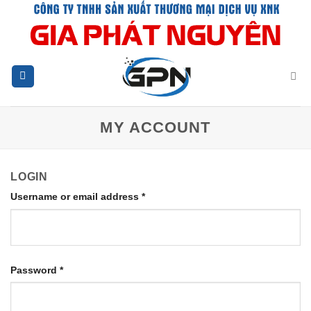
Chuyển
đến
nội
dung
MY ACCOUNT
LOGIN
Username or email address
*
Password
*