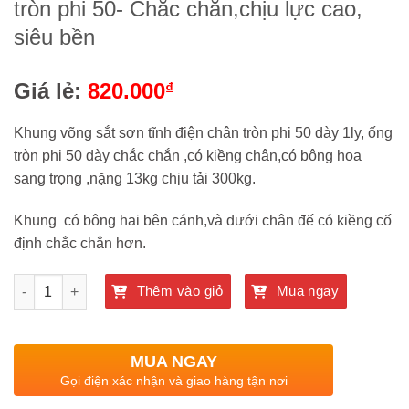
tròn phi 50- Chắc chắn,chịu lực cao,
siêu bền
Giá lẻ:
820.000
₫
Khung võng sắt sơn tĩnh điện chân tròn phi 50 dày 1ly, ống
tròn phi 50 dày chắc chắn ,có kiềng chân,có bông hoa
sang trọng ,nặng 13kg chịu tải 300kg.
Khung có bông hai bên cánh,và dưới chân đế có kiềng cố
định chắc chắn hơn.
Quantity
Thêm vào giỏ
Mua ngay
MUA NGAY
Gọi điện xác nhận và giao hàng tận nơi