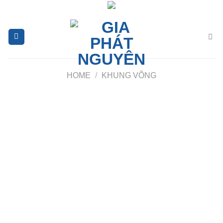
Chuyển
đến
nội
dung
HOME
/
KHUNG VÕNG