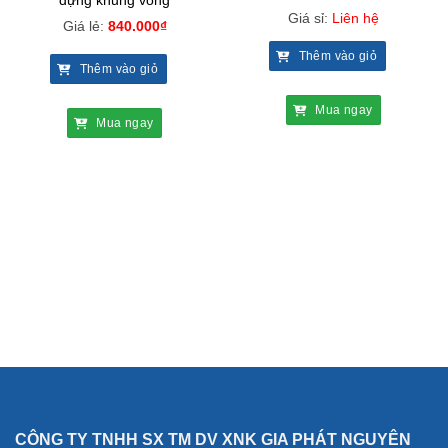
đựng khung võng
Giá sỉ:
Liên hệ
Giá lẻ:
840.000
₫
Thêm vào giỏ
Thêm vào giỏ
Mua ngay
Mua ngay
CÔNG TY TNHH SX TM DV XNK GIA PHÁT NGUYÊN