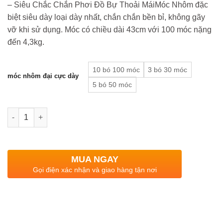
– Siêu Chắc Chắn Phơi Đồ Bự Thoải MáiMóc Nhôm đặc
biệt siêu dày loại dày nhất, chắn chắn bền bỉ, không gãy
vỡ khi sử dụng. Móc có chiều dài 43cm với 100 móc nặng
đến 4,3kg.
10 bó 100 móc
3 bó 30 móc
móc nhôm đại cực dày
5 bó 50 móc
Quantity
MUA NGAY
Gọi điện xác nhận và giao hàng tận nơi