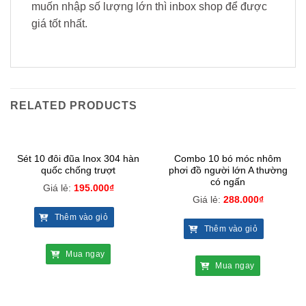
muốn nhập số lượng lớn thì inbox shop để được
giá tốt nhất.
RELATED PRODUCTS
Sét 10 đôi đũa Inox 304 hàn
Combo 10 bó móc nhôm
quốc chống trượt
phơi đồ người lớn A thường
có ngấn
Giá lẻ:
195.000
₫
Giá lẻ:
288.000
₫
Thêm vào giỏ
Thêm vào giỏ
Mua ngay
Mua ngay