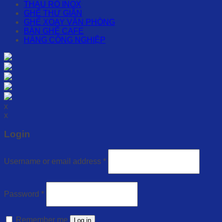
THAU RỔ INOX
GHẾ THƯ GIÃN
GHẾ XOAY VĂN PHÒNG
BÀN GHẾ CAFE
HÀNG CÔNG NGHIỆP
x
x
Login
Username or email address
*
Password
*
Remember me
Log in