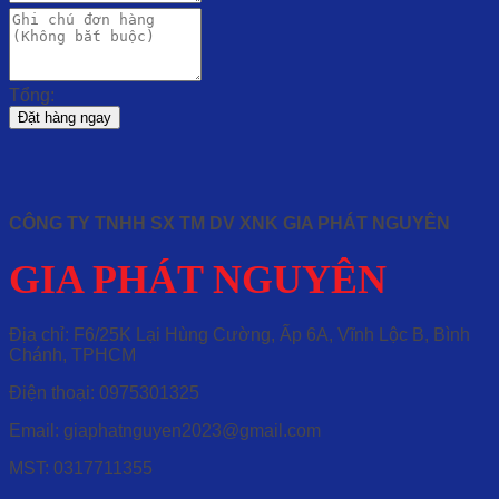
Tổng:
Đặt hàng ngay
CÔNG TY TNHH SX TM DV XNK GIA PHÁT NGUYÊN
GIA PHÁT NGUYÊN
Địa chỉ: F6/25K Lại Hùng Cường, Ấp 6A, Vĩnh Lộc B, Bình
Chánh, TPHCM
Điện thoại: 0975301325
Email: giaphatnguyen2023@gmail.com
MST: 0317711355