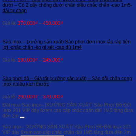
dưới – Có 2 cây chống dưới chân siêu chắc chắn -cao 1m5-
dài tự chọn
Giá lẻ:
370.000
₫
–
450.000
₫
Sào inox – (xưởng sản xuất) Sào phơi đơn inox lắp ráp tiện
lợi -chắc chắn -ko gỉ sét -cao đủ 1m4
Giá lẻ:
190.000
₫
–
245.000
₫
Sào phơi đồ – Giá tốt (xưởng sản xuất) – Sào đôi chân cong
inox nhiều kích thước
Giá lẻ:
290.000
₫
–
370.000
₫
Đặt mua Sào inox - [XƯỞNG SẢN XUẤT] Sào Phơi Đồ Đôi
inox 201 VIP dày 6zem cao cấp chắc chắn dài 1M5 tăng đưa
đến 2m
Sào inox - [XƯỞNG SẢN XUẤT] Sào Phơi Đồ Đôi inox 201
VIP dày 6zem cao cấp chắc chắn dài 1M5 tăng đưa đến 2m