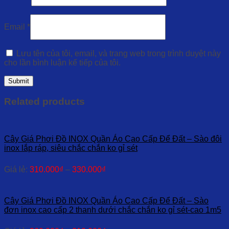
Email
*
Lưu tên của tôi, email, và trang web trong trình duyệt này
cho lần bình luận kế tiếp của tôi.
Related products
Cây Giá Phơi Đồ INOX Quần Áo Cao Cấp Để Đất – Sào đôi
inox lắp ráp, siêu chắc chắn ko gỉ sét
Giá lẻ:
310.000
₫
–
330.000
₫
Cây Giá Phơi Đồ INOX Quần Áo Cao Cấp Để Đất – Sào
đơn inox cao cấp 2 thanh dưới chắc chắn ko gỉ sét-cao 1m5