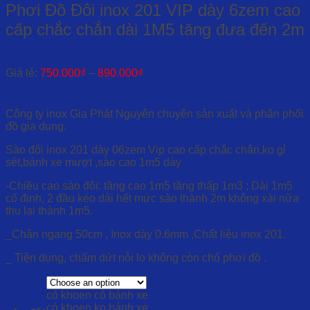
Phơi Đồ Đôi inox 201 VIP dày 6zem cao
cấp chắc chắn dài 1M5 tăng đưa đến 2m
Giá lẻ:
750.000
₫
–
890.000
₫
Công ty inox Gia Phát Nguyên chuyên sản xuất và phân phối
đồ gia dụng.
Sào đôi inox 201 dày 06zem Vip cao cấp chắc chắn,ko gỉ
sét,bánh xe mượt ,sào cao 1m5 dày
-Chiều cao sào đôi: tầng cao 1m5 tầng thấp 1m3 ; Dài 1m5
cố định, 2 đầu kéo dài hết mức sào thành 2m không xài nữa
thu lại thành 1m5.
_Chân ngang 50cm , Inox dày 0.6mm ,Chất liệu inox 201.
_ Tiện dụng, chấm dứt nỗi lo không còn chổ phơi đồ .
có khoen có bánh xe
có khoen ko bánh xe