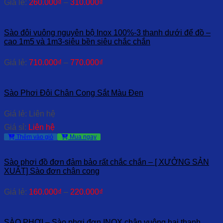
Giá lẻ:
260.000
₫
–
310.000
₫
Sào đôi vuông nguyên bộ Inox 100%-3 thanh dưới để đồ –
cao 1m5 và 1m3-siêu bền siêu chắc chắn
Giá lẻ:
710.000
₫
–
770.000
₫
Sào Phơi Đôi Chân Cong Sắt Màu Đen
Giá lẻ: Liên hệ
Giá sỉ:
Liên hệ
Thêm vào giỏ
Mua ngay
Sào phơi đồ đơn đảm bảo rất chắc chắn – [ XƯỞNG SẢN
XUẤT] Sào đơn chân cong
Giá lẻ:
160.000
₫
–
220.000
₫
SÀO PHƠI – Sào phơi đơn INOX chân vuông hai thanh