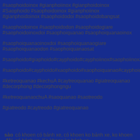
#saophoidoinox #gianphoiinox #gianphoidoinox
#Saophoido #saophoidoinox #gianphoiinox
#gianphoidoinox #saophoidodoi #saophoidobangsat
#saophoidoinox #saophoidodon #saophoidogiare
#saophoidoinoxdoi #saophoiquanao #saophoiquanaoinox
#saophoiquanaoinoxdoi #saophoiquanaogiare
#saophoiquanaodon #saophoiquanaosat
#saophoido#giaphoido#cayphoido#cayphoiinox#saophoiino
#saophoido#cayphoido#xaophoido#xaophoiquanao#caypho
#ketreoquanao #kechuA #caytreoquanao #giatreoquanao
#decorphong #decorphongngu
#ketreoquanaochuA #saoquanao #saotreodo
#giatreodo #caytreodo #giatreoquanao
sào
có khoen có bánh xe, có khoen ko bánh xe, ko khoen