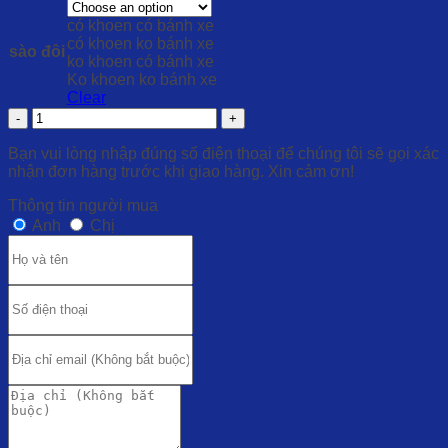
có khoen có bánh xe
có khoen ko bánh xe
sào đôi
ko khoen có bánh xe
Ko khoen ko bánh xe
Clear
Quantity
Bạn vui lòng nhập đúng số điện thoại để chúng tôi sẽ gọi xác
nhận đơn hàng trước khi giao hàng. Xin cảm ơn!
Thông tin người mua
Anh
Chị