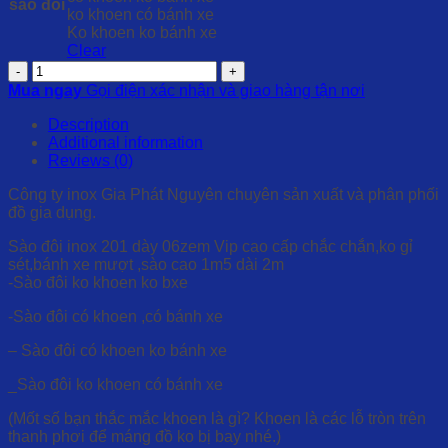
sào đôi
ko khoen có bánh xe
Ko khoen ko bánh xe
Clear
Quantity
Mua ngay
Gọi điện xác nhận và giao hàng tận nơi
Description
Additional information
Reviews (0)
Công ty inox Gia Phát Nguyên chuyên sản xuất và phân phối
đồ gia dụng.
Sào đôi inox 201 dày 06zem Vip cao cấp chắc chắn,ko gỉ
sét,bánh xe mượt ,sào cao 1m5 dài 2m
-Sào đôi ko khoen ko bxe
-Sào đôi có khoen ,có bánh xe
– Sào đôi có khoen ko bánh xe
_Sào đôi ko khoen có bánh xe
(Mốt số bạn thắc mắc khoen là gì? Khoen là các lỗ tròn trên
thanh phơi để máng đồ ko bị bay nhé.)