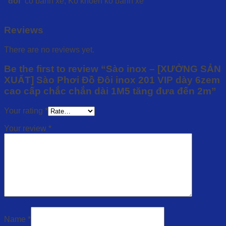
đôi
có bánh xe, Ko khoen ko bánh xe
Reviews
There are no reviews yet.
Be the first to review “Sào inox – [XƯỞNG SẢN
XUẤT] Sào Phơi Đồ Đôi inox 201 VIP dày 6zem
cao cấp chắc chắn dài 1M5 tăng đưa đến 2m”
Your rating
*
Your review
*
Name
*