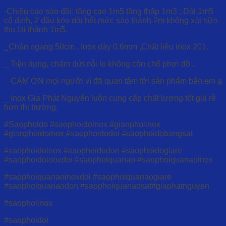
-Chiều cao sào đôi: tầng cao 1m5 tầng thấp 1m3 ; Dài 1m5
cố định, 2 đầu kéo dài hết mức sào thành 2m không xài nữa
thu lại thành 1m5.
_Chân ngang 50cm , Inox dày 0.6mm ,Chất liệu inox 201.
_ Tiện dụng, chấm dứt nỗi lo không còn chổ phơi đồ .
_ CÁM ƠN mọi người vì đã quan tâm tới sản phẩm bên em ạ
_ Inox Gia Phát Nguyên luôn cung cấp chất lượng tốt giá rẻ
hơn thị trường.
#Saophoido #saophoidoinox #gianphoiinox
#gianphoidoinox #saophoidodoi #saophoidobangsat
#saophoidoinox #saophoidodon #saophoidogiare
#saophoidoinoxdoi #saophoiquanao #saophoiquanaoinox
#saophoiquanaoinoxdoi #saophoiquanaogiare
#saophoiquanaodon #saophoiquanaosat#giaphatnguyen
#saophoiinox
#saophoidoi