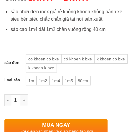
sào phơi đơn inox giá rẻ không khoen,không bánh xe
siêu bền,siêu chắc chắn,giá tại nơi sản xuất.
sào cao 1m4 dài 1m2 chân vuông rộng 40 cm
co khoen có bxe
có khoen k bxe
k khoen có bxe
sào đơn
k khoen k bxe
Loại sào
1m
1m2
1m4
1m5
80cm
Quantity
MUA NGAY
Gọi điện xác nhận và giao hàng tận nơi