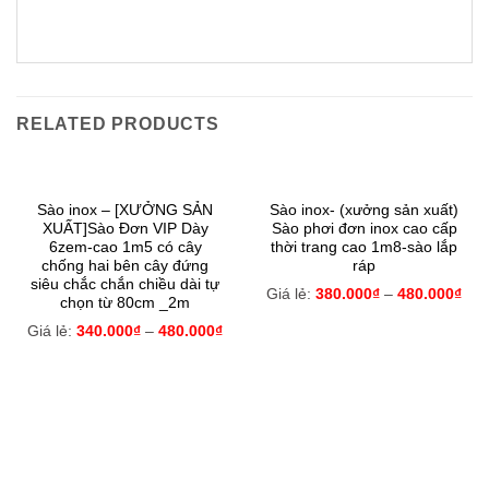
RELATED PRODUCTS
Sào inox – [XƯỞNG SẢN
Sào inox- (xưởng sản xuất)
XUẤT]Sào Đơn VIP Dày
Sào phơi đơn inox cao cấp
6zem-cao 1m5 có cây
thời trang cao 1m8-sào lắp
chống hai bên cây đứng
ráp
siêu chắc chắn chiều dài tự
Giá lẻ:
380.000
₫
–
480.000
₫
chọn từ 80cm _2m
Giá lẻ:
340.000
₫
–
480.000
₫