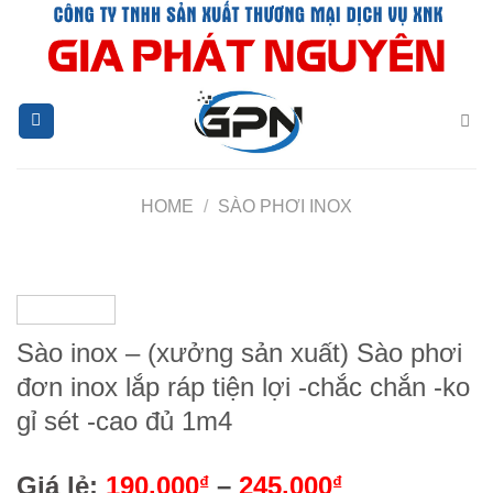
Chuyển
đến
nội
dung
HOME
/
SÀO PHƠI INOX
Sào inox – (xưởng sản xuất) Sào phơi
đơn inox lắp ráp tiện lợi -chắc chắn -ko
gỉ sét -cao đủ 1m4
Giá lẻ:
190.000
–
245.000
₫
₫