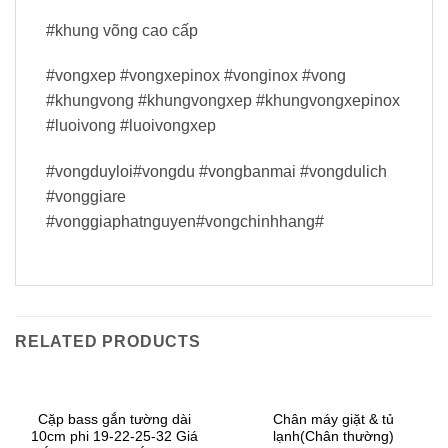
#khung võng cao cấp
#vongxep #vongxepinox #vonginox #vong
#khungvong #khungvongxep #khungvongxepinox
#luoivong #luoivongxep
#vongduyloi#vongdu #vongbanmai #vongdulich
#vonggiare
#vonggiaphatnguyen#vongchinhhang#
RELATED PRODUCTS
Cặp bass gắn tường dài
Chân máy giặt & tủ
10cm phi 19-22-25-32 Giá
lạnh(Chân thường)