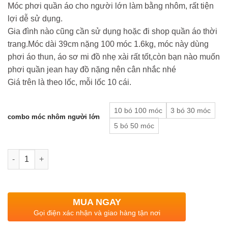
Móc phơi quần áo cho người lớn làm bằng nhôm, rất tiện
lợi dễ sử dụng.
Gia đình nào cũng cần sử dụng hoặc đi shop quần áo thời
trang.Móc dài 39cm nặng 100 móc 1.6kg, móc này dùng
phơi áo thun, áo sơ mi đồ nhẹ xài rất tốt,còn bạn nào muốn
phơi quần jean hay đồ nặng nên cân nhắc nhé
Giá trên là theo lốc, mỗi lốc 10 cái.
10 bó 100 móc
3 bó 30 móc
combo móc nhôm người lớn
5 bó 50 móc
Quantity
MUA NGAY
Gọi điện xác nhận và giao hàng tận nơi