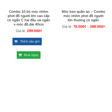
Combo 10 bó móc nhôm
Móc treo quần áo – Combo
phơi đồ người lớn cao cấp
móc nhôm phơi đồ người
có ngấn C hai đầu và ngấn
lớn thường có ngấn
v móc đồ,dài 40cm
Giá lẻ:
76.000
₫
–
288.000
₫
Giá lẻ:
299.000
₫
Thêm vào giỏ
Mua ngay