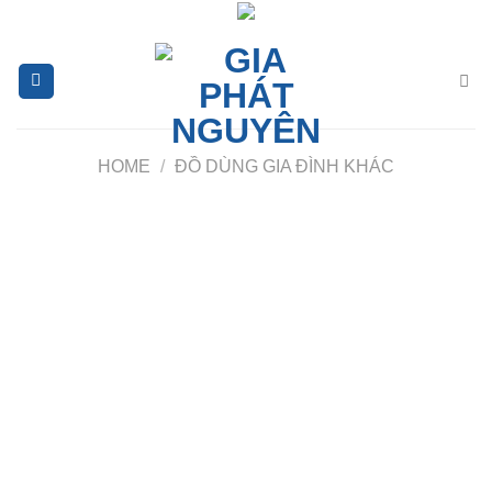
Chuyển
đến
nội
dung
HOME
/
ĐỒ DÙNG GIA ĐÌNH KHÁC